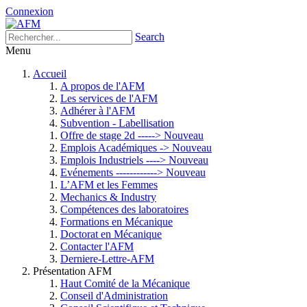
Connexion
Search
Menu
Accueil
A propos de l'AFM
Les services de l'AFM
Adhérer à l'AFM
Subvention - Labellisation
Offre de stage 2d -----> Nouveau
Emplois Académiques -> Nouveau
Emplois Industriels ----> Nouveau
Evénements ------------> Nouveau
L’AFM et les Femmes
Mechanics & Industry
Compétences des laboratoires
Formations en Mécanique
Doctorat en Mécanique
Contacter l'AFM
Derniere-Lettre-AFM
Présentation AFM
Haut Comité de la Mécanique
Conseil d'Administration