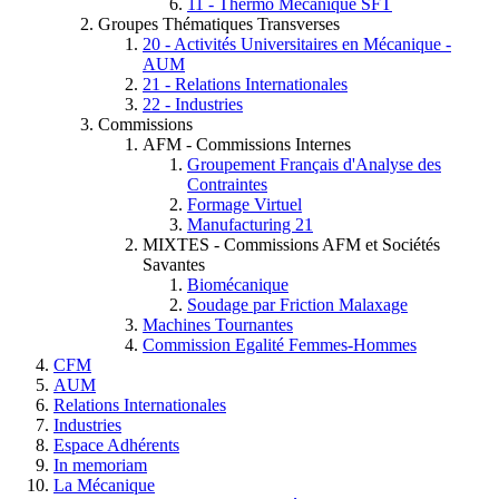
11 - Thermo Mécanique SFT
Groupes Thématiques Transverses
20 - Activités Universitaires en Mécanique -
AUM
21 - Relations Internationales
22 - Industries
Commissions
AFM - Commissions Internes
Groupement Français d'Analyse des
Contraintes
Formage Virtuel
Manufacturing 21
MIXTES - Commissions AFM et Sociétés
Savantes
Biomécanique
Soudage par Friction Malaxage
Machines Tournantes
Commission Egalité Femmes-Hommes
CFM
AUM
Relations Internationales
Industries
Espace Adhérents
In memoriam
La Mécanique