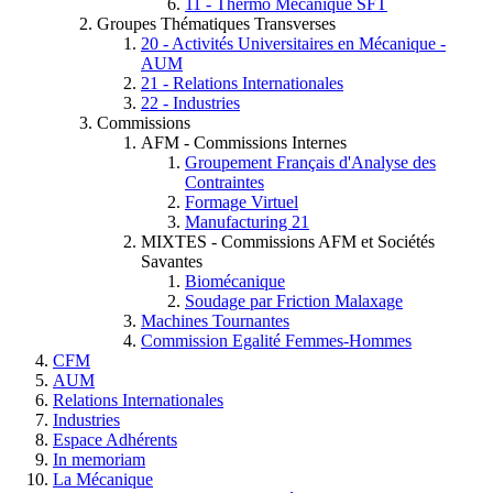
11 - Thermo Mécanique SFT
Groupes Thématiques Transverses
20 - Activités Universitaires en Mécanique -
AUM
21 - Relations Internationales
22 - Industries
Commissions
AFM - Commissions Internes
Groupement Français d'Analyse des
Contraintes
Formage Virtuel
Manufacturing 21
MIXTES - Commissions AFM et Sociétés
Savantes
Biomécanique
Soudage par Friction Malaxage
Machines Tournantes
Commission Egalité Femmes-Hommes
CFM
AUM
Relations Internationales
Industries
Espace Adhérents
In memoriam
La Mécanique