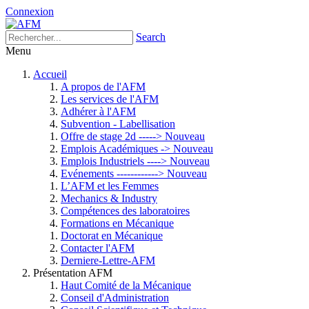
Connexion
Search
Menu
Accueil
A propos de l'AFM
Les services de l'AFM
Adhérer à l'AFM
Subvention - Labellisation
Offre de stage 2d -----> Nouveau
Emplois Académiques -> Nouveau
Emplois Industriels ----> Nouveau
Evénements ------------> Nouveau
L’AFM et les Femmes
Mechanics & Industry
Compétences des laboratoires
Formations en Mécanique
Doctorat en Mécanique
Contacter l'AFM
Derniere-Lettre-AFM
Présentation AFM
Haut Comité de la Mécanique
Conseil d'Administration