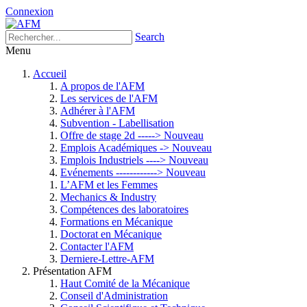
Connexion
Search
Menu
Accueil
A propos de l'AFM
Les services de l'AFM
Adhérer à l'AFM
Subvention - Labellisation
Offre de stage 2d -----> Nouveau
Emplois Académiques -> Nouveau
Emplois Industriels ----> Nouveau
Evénements ------------> Nouveau
L’AFM et les Femmes
Mechanics & Industry
Compétences des laboratoires
Formations en Mécanique
Doctorat en Mécanique
Contacter l'AFM
Derniere-Lettre-AFM
Présentation AFM
Haut Comité de la Mécanique
Conseil d'Administration