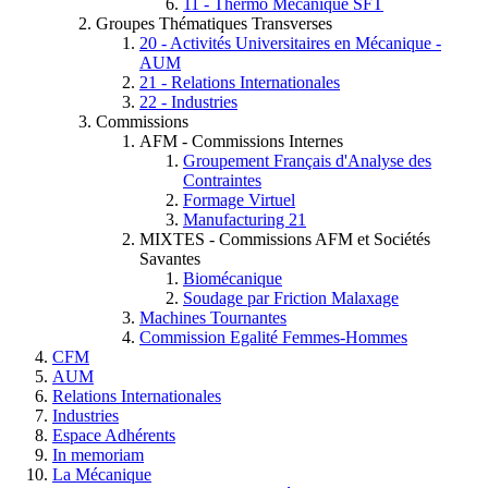
11 - Thermo Mécanique SFT
Groupes Thématiques Transverses
20 - Activités Universitaires en Mécanique -
AUM
21 - Relations Internationales
22 - Industries
Commissions
AFM - Commissions Internes
Groupement Français d'Analyse des
Contraintes
Formage Virtuel
Manufacturing 21
MIXTES - Commissions AFM et Sociétés
Savantes
Biomécanique
Soudage par Friction Malaxage
Machines Tournantes
Commission Egalité Femmes-Hommes
CFM
AUM
Relations Internationales
Industries
Espace Adhérents
In memoriam
La Mécanique