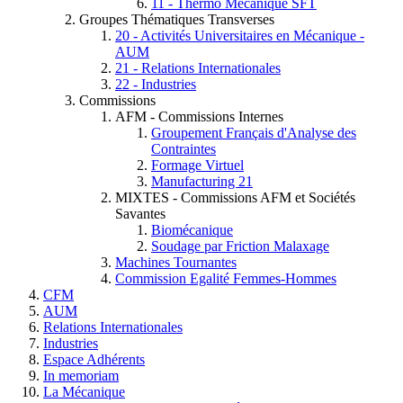
11 - Thermo Mécanique SFT
Groupes Thématiques Transverses
20 - Activités Universitaires en Mécanique -
AUM
21 - Relations Internationales
22 - Industries
Commissions
AFM - Commissions Internes
Groupement Français d'Analyse des
Contraintes
Formage Virtuel
Manufacturing 21
MIXTES - Commissions AFM et Sociétés
Savantes
Biomécanique
Soudage par Friction Malaxage
Machines Tournantes
Commission Egalité Femmes-Hommes
CFM
AUM
Relations Internationales
Industries
Espace Adhérents
In memoriam
La Mécanique