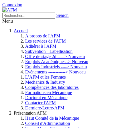
Connexion
Search
Menu
Accueil
A propos de l'AFM
Les services de l'AFM
Adhérer à l'AFM
Subvention - Labellisation
Offre de stage 2d -----> Nouveau
Emplois Académiques -> Nouveau
Emplois Industriels ----> Nouveau
Evénements ------------> Nouveau
L’AFM et les Femmes
Mechanics & Industry
Compétences des laboratoires
Formations en Mécanique
Doctorat en Mécanique
Contacter l'AFM
Derniere-Lettre-AFM
Présentation AFM
Haut Comité de la Mécanique
Conseil d'Administration