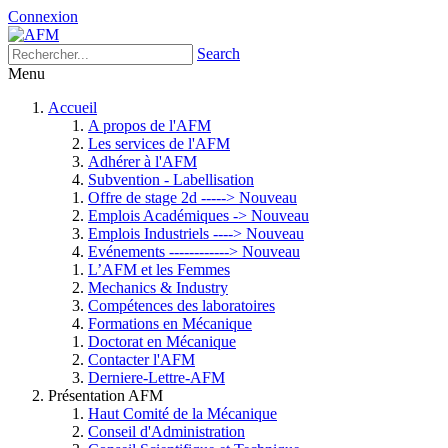
Connexion
Search
Menu
Accueil
A propos de l'AFM
Les services de l'AFM
Adhérer à l'AFM
Subvention - Labellisation
Offre de stage 2d -----> Nouveau
Emplois Académiques -> Nouveau
Emplois Industriels ----> Nouveau
Evénements ------------> Nouveau
L’AFM et les Femmes
Mechanics & Industry
Compétences des laboratoires
Formations en Mécanique
Doctorat en Mécanique
Contacter l'AFM
Derniere-Lettre-AFM
Présentation AFM
Haut Comité de la Mécanique
Conseil d'Administration