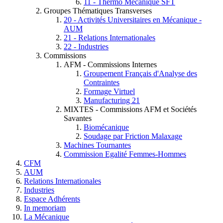
11 - Thermo Mécanique SFT
Groupes Thématiques Transverses
20 - Activités Universitaires en Mécanique -
AUM
21 - Relations Internationales
22 - Industries
Commissions
AFM - Commissions Internes
Groupement Français d'Analyse des
Contraintes
Formage Virtuel
Manufacturing 21
MIXTES - Commissions AFM et Sociétés
Savantes
Biomécanique
Soudage par Friction Malaxage
Machines Tournantes
Commission Egalité Femmes-Hommes
CFM
AUM
Relations Internationales
Industries
Espace Adhérents
In memoriam
La Mécanique