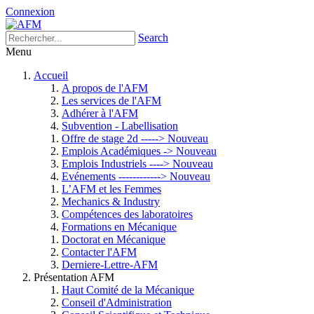
Connexion
Search
Menu
Accueil
A propos de l'AFM
Les services de l'AFM
Adhérer à l'AFM
Subvention - Labellisation
Offre de stage 2d -----> Nouveau
Emplois Académiques -> Nouveau
Emplois Industriels ----> Nouveau
Evénements ------------> Nouveau
L’AFM et les Femmes
Mechanics & Industry
Compétences des laboratoires
Formations en Mécanique
Doctorat en Mécanique
Contacter l'AFM
Derniere-Lettre-AFM
Présentation AFM
Haut Comité de la Mécanique
Conseil d'Administration