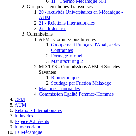
11 - Thermo Mécanique SFT
Groupes Thématiques Transverses
20 - Activités Universitaires en Mécanique -
AUM
21 - Relations Internationales
22 - Industries
Commissions
AFM - Commissions Internes
Groupement Français d'Analyse des
Contraintes
Formage Virtuel
Manufacturing 21
MIXTES - Commissions AFM et Sociétés
Savantes
Biomécanique
Soudage par Friction Malaxage
Machines Tournantes
Commission Egalité Femmes-Hommes
CFM
AUM
Relations Internationales
Industries
Espace Adhérents
In memoriam
La Mécanique